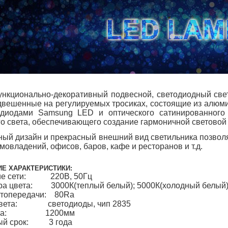
функционально-декоративный подвесной, светодиодный св
двешенные на регулируемых тросиках, состоящие из алюм
одиодами Samsung LED и оптического сатинированного 
о света, обеспечивающего создание гармоничной световой
ый дизайн и прекрасный внешний вид светильника позволя
мовладений, офисов, баров, кафе и ресторанов и т.д.
Е ХАРАКТЕРИСТИКИ:
ие сети: 220В, 50Гц
ра цвета: 3000К(теплый белый); 5000К(холодный белый
етопередачи: 80Ra
 света: светодиоды, чип 2835
троса: 1200мм
ный срок: 3 года