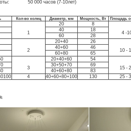
боты: 50 000 часов (7-10лет)
ь
Кол-во колец
Диаметр, мм
Мощность, Вт
Площадь ос
20
8
40
18
1
4 -1
60
28
20+40
26
40+60
46
2
10 - 
60+80
65
60
20+40+60
54
70
30+50+70
69
3
15 - 
80
40+60+80
83
80100
4
40+60+80+100
130
25 - 
Я: