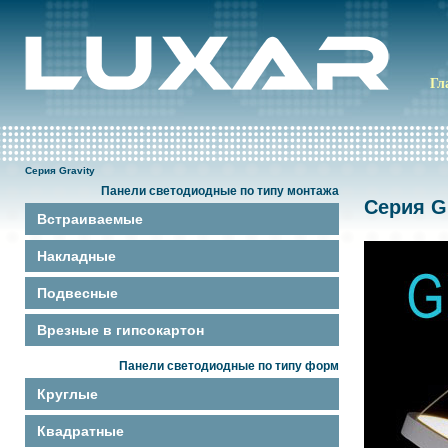
Гл
Серия Gravity
Панели светодиодные по типу монтажа
Серия G
Встраиваемые
Накладные
Подвесные
Врезные в гипсокартон
Панели светодиодные по типу форм
Круглые
Квадратные