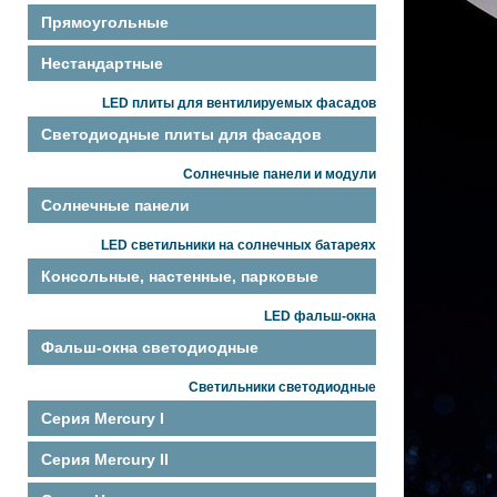
Прямоугольные
Нестандартные
LED плиты для вентилируемых фасадов
Светодиодные плиты для фасадов
Солнечные панели и модули
Солнечные панели
LED светильники на солнечных батареях
Консольные, настенные, парковые
LED фальш-окна
Фальш-окна светодиодные
Светильники светодиодные
Серия Mercury I
Серия Mercury II