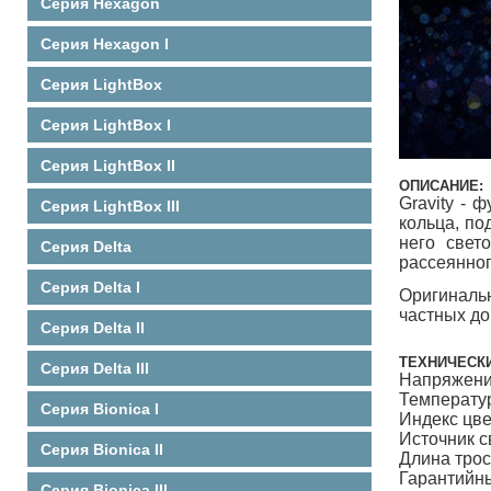
Серия Hexagon
Серия Hexagon I
Серия LightBox
Серия LightBox I
Серия LightBox II
ОПИСАНИЕ:
Gravity - 
Серия LightBox III
кольца, по
него свет
Серия Delta
рассеянног
Серия Delta I
Оригинальн
частных до
Серия Delta II
ТЕХНИЧЕСКИ
Серия Delta III
Напряжен
Температу
Серия Bionica I
Индекс цв
Источник
Серия Bionica II
Длина 
Гарантий
Серия Bionica III