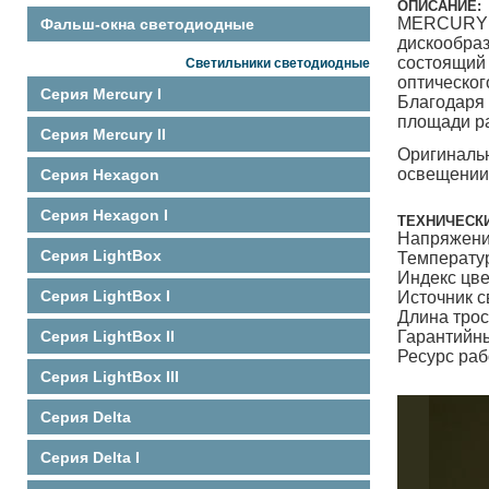
ОПИСАНИЕ:
MERCURY 
Фальш-окна светодиодные
дискообраз
состоящи
Светильники светодиодные
оптическо
Серия Mercury I
Благодаря 
площади р
Серия Mercury II
Оригинальн
освещении 
Серия Hexagon
Серия Hexagon I
ТЕХНИЧЕСКИ
Напряже
Серия LightBox
Температу
Индекс ц
Серия LightBox I
Источник
Длина 
Серия LightBox II
Гаранти
Ресурс р
Серия LightBox III
Серия Delta
Серия Delta I